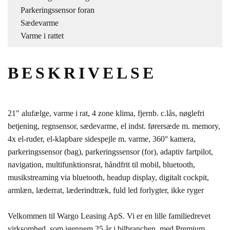
Parkeringssensor foran
Sædevarme
Varme i rattet
BESKRIVELSE
21" alufælge, varme i rat, 4 zone klima, fjernb. c.lås, nøglefri
betjening, regnsensor, sædevarme, el indst. førersæde m. memory,
4x el-ruder, el-klapbare sidespejle m. varme, 360° kamera,
parkeringssensor (bag), parkeringssensor (for), adaptiv fartpilot,
navigation, multifunktionsrat, håndfrit til mobil, bluetooth,
musikstreaming via bluetooth, headup display, digitalt cockpit,
armlæn, læderrat, læderindtræk, fuld led forlygter, ikke ryger
Velkommen til Wargo Leasing ApS. Vi er en lille familiedrevet
virksomhed, som igennem 25 år i bilbranchen, med Premium